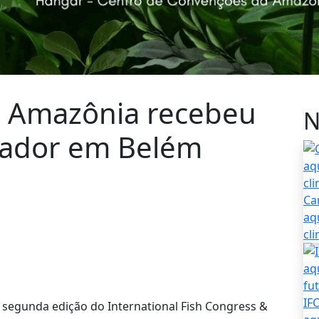
FC Amazônia recebeu
N
nador em Belém
Ca
aq
cl
IF
, a segunda edição do International Fish Congress &