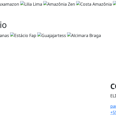
io
C
EL
pa
+5