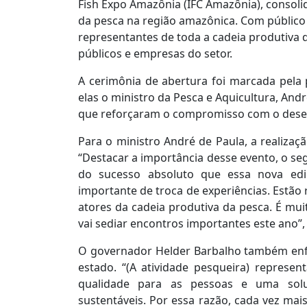
Fish Expo Amazônia (IFC Amazônia), consol
da pesca na região amazônica. Com público i
representantes de toda a cadeia produtiva d
públicos e empresas do setor.
A cerimônia de abertura foi marcada pela 
elas o ministro da Pesca e Aquicultura, And
que reforçaram o compromisso com o desen
Para o ministro André de Paula, a realizaç
“Destacar a importância desse evento, o se
do sucesso absoluto que essa nova edi
importante de troca de experiências. Estão 
atores da cadeia produtiva da pesca. É mu
vai sediar encontros importantes este ano”,
O governador Helder Barbalho também enfat
estado. “(A atividade pesqueira) represe
qualidade para as pessoas e uma solu
sustentáveis. Por essa razão, cada vez ma