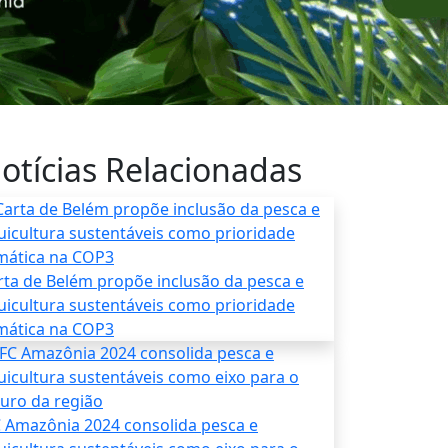
otícias Relacionadas
rta de Belém propõe inclusão da pesca e
uicultura sustentáveis como prioridade
imática na COP3
C Amazônia 2024 consolida pesca e