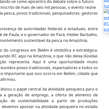
aq
idando-se como epicentro do debate sobre o futuro
fu
nscrito de mais de seis mil pessoas, o evento reúne
a pesca, povos tradicionais, pesquisadores, gestores
IF
presença de autoridades federais e estaduais, entre
es
ré de Paula, e o governador do Pará, Helder Barbalho,
volvimento sustentável da pesca na Amazônia.
ão do congresso em Belém é simbólica e estratégica.
gundo IFC aqui na Amazônia, o que não deixa dúvidas
ção representa. Aqui é uma oportunidade muito
reunidos povos tradicionais, espectadores e todos os
ito importante que isso ocorra em Belém, cidade que
 afirmou.
izou o papel central da atividade pesqueira para o
nta a geração de emprego, a oferta de alimento de
ção de sustentabilidade a partir de produções
is devemos apostar na atividade pesqueira no estado