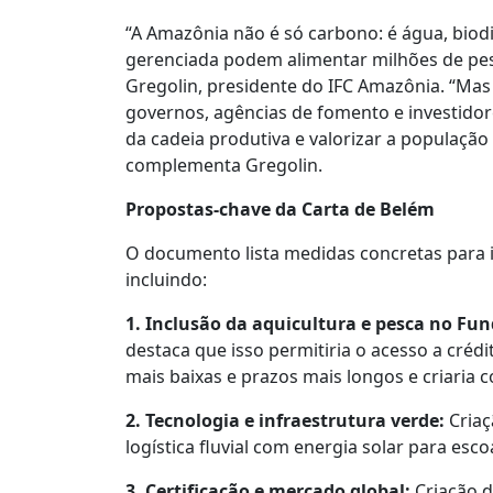
“A Amazônia não é só carbono: é água, biodi
gerenciada podem alimentar milhões de pes
Gregolin, presidente do IFC Amazônia. “Mas 
governos, agências de fomento e investido
da cadeia produtiva e valorizar a populaçã
complementa Gregolin.
Propostas-chave da Carta de Belém
O documento lista medidas concretas para i
incluindo:
1. Inclusão da aquicultura e pesca no Fu
destaca que isso permitiria o acesso a créd
mais baixas e prazos mais longos e criaria 
2. Tecnologia e infraestrutura verde:
Criaç
logística fluvial com energia solar para es
3. Certificação e mercado global:
Criação d