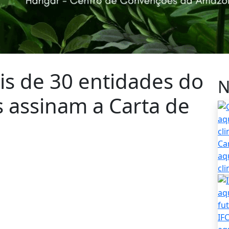
is de 30 entidades do
N
 assinam a Carta de
Ca
aq
cl
IF