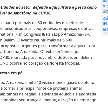
aq
fu
ntidades do setor, defende aquicultura e pesca como
tável da Amazônia na COP30.
ssinado por mais de 30 entidades do setor de
IF
es, pesquisadores, cooperativas, empresas e outras
es
rnational Fish Congress & Fish Expo Amazônia - IFC
em Belém. O evento reuniu mais de 6.600
 propostas urgentes para transformar a aquicultura
carbono na Amazônia. O texto será entregue
a COP30, marcada para novembro de 2025, em Belém —
 ONU ocorre no coração da floresta tropical.
oresta em pé
 na Amazônia emite 10 vezes menos gases de efeito
e tornar a principal fonte de proteína animal
abitantes na região, a atividade aquícola é apontada
a combinar segurança alimentar, geração de emprego