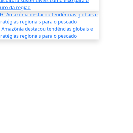
uicultura sustentáveis como eixo para o
turo da região
C Amazônia destacou tendências globais e
tratégias regionais para o pescado