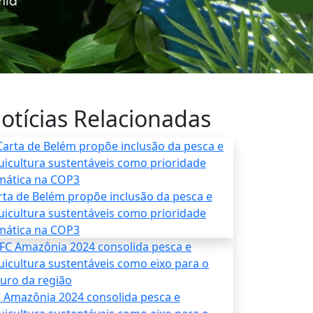
otícias Relacionadas
rta de Belém propõe inclusão da pesca e
uicultura sustentáveis como prioridade
imática na COP3
C Amazônia 2024 consolida pesca e