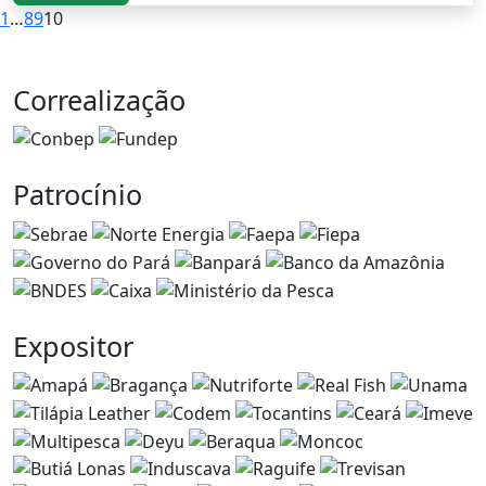
1
…
8
9
10
Correalização
Patrocínio
Expositor